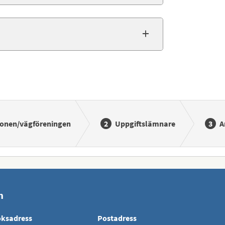
tionen/vägföreningen
Uppgiftslämnare
A
n
ksadress
Postadress