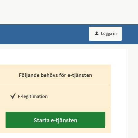
Logga in
u
Följande behövs för e-tjänsten
E-legitimation
Starta e-tjänsten