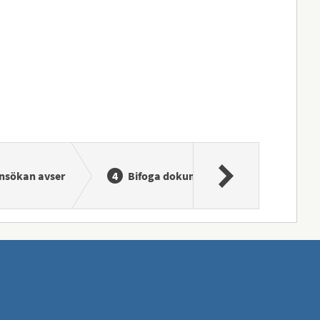
nsökan avser
Bifoga dokument
Skicka i