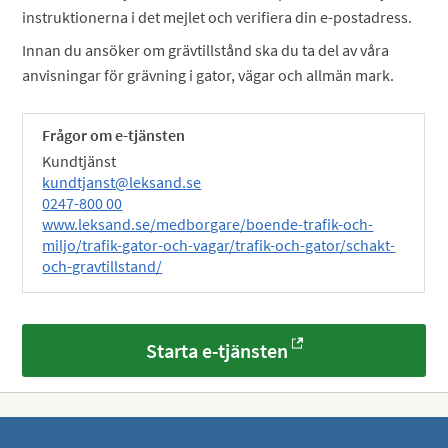
instruktionerna i det mejlet och verifiera din e-postadress.
Innan du ansöker om grävtillstånd ska du ta del av våra
anvisningar för grävning i gator, vägar och allmän mark.
Frågor om e-tjänsten
Kundtjänst
kundtjanst@leksand.se
0247-800 00
www.leksand.se/medborgare/boende-trafik-och-
miljo/trafik-gator-och-vagar/trafik-och-gator/schakt-
och-gravtillstand/
Starta e-tjänsten